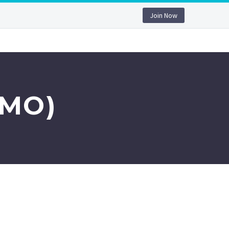
Join Now
EMO)