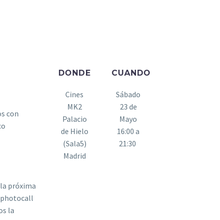
DONDE
CUANDO
Cines
Sábado
MK2
23 de
os con
Palacio
Mayo
co
de Hielo
16:00 a
(Sala5)
21:30
Madrid
 la próxima
 photocall
os la