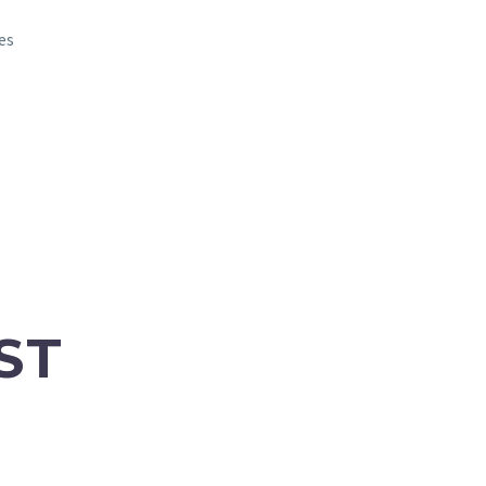
es
ST